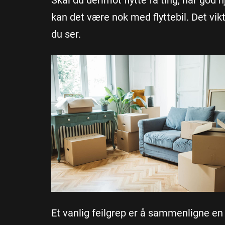
Skal du derimot flytte få ting, har god
kan det være nok med flyttebil. Det vik
du ser.
Et vanlig feilgrep er å sammenligne en t