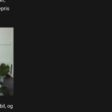
er,
epris
il, og