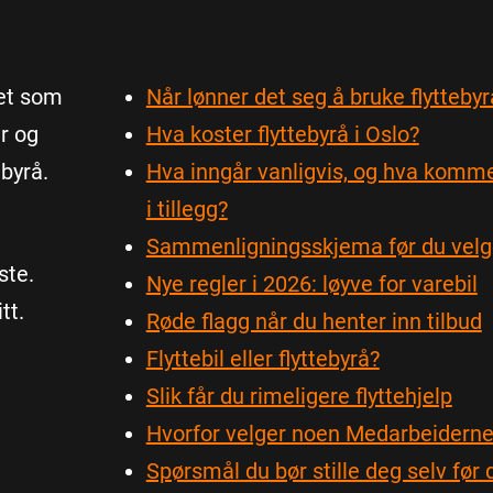
det som
Når lønner det seg å bruke flyttebyr
er og
Hva koster flyttebyrå i Oslo?
 byrå.
Hva inngår vanligvis, og hva komme
i tillegg?
Sammenligningsskjema før du velg
ste.
Nye regler i 2026: løyve for varebil
tt.
Røde flagg når du henter inn tilbud
Flyttebil eller flyttebyrå?
Slik får du rimeligere flyttehjelp
Hvorfor velger noen Medarbeidern
Spørsmål du bør stille deg selv før 