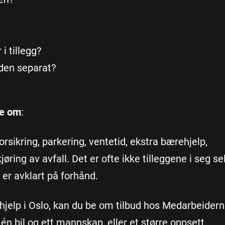
i tillegg?
s den separat?
re om
:
orsikring, parkering, ventetid, ekstra bærehjelp,
ring av avfall. Det er ofte ikke tilleggene i seg se
er avklart på forhånd.
tehjelp i Oslo, kan du be om tilbud hos Medarbeider
én bil og ett mannskap, eller et større oppsett.