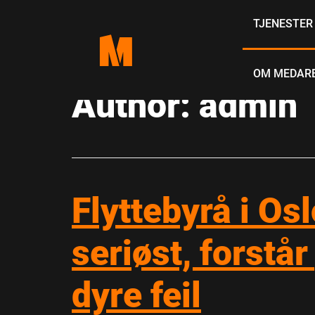
Skip
TJENESTE
to
content
OM MEDAR
Author:
admin
Flyttebyrå i Osl
seriøst, forstå
dyre feil