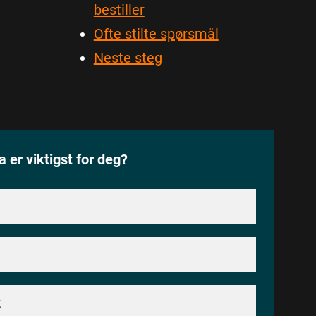
bestiller
Ofte stilte spørsmål
Neste steg
a er viktigst for deg?
t