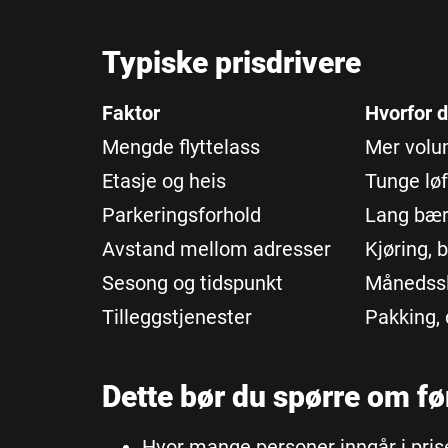
Typiske prisdrivere
Faktor
Hvorfor d
Mengde flyttelass
Mer volum 
Etasje og heis
Tunge løf
Parkeringsforhold
Lang bær
Avstand mellom adresser
Kjøring, 
Sesong og tidspunkt
Månedssl
Tilleggstjenester
Pakking, 
Dette bør du spørre om f
Hvor mange personer inngår i pris