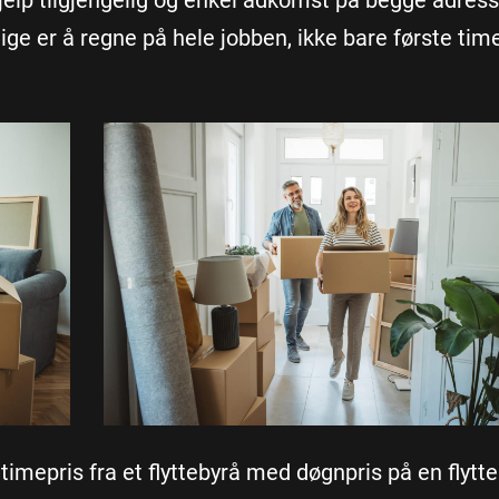
 hjelp tilgjengelig og enkel adkomst på begge adress
tige er å regne på hele jobben, ikke bare første tim
imepris fra et flyttebyrå med døgnpris på en flytteb