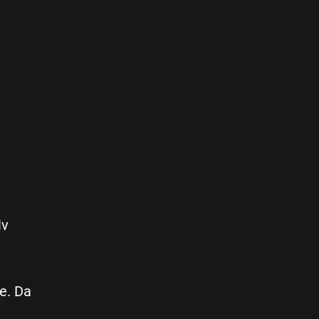
lv
ne. Da