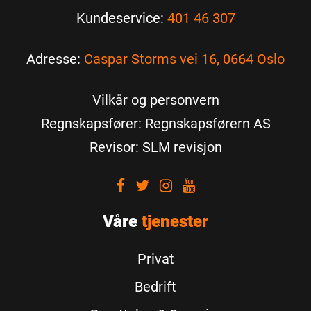
Kundeservice:
401 46 307
Adresse:
Caspar Storms vei 16, 0664 Oslo
Vilkår og personvern
Regnskapsfører: Regnskapsførern AS
Revisor: SLM revisjon
Visit
Visit
Visit
Visit
our
our
our
our
Våre
Facebook
tjenester
Twitter
Instagram
Youtube
Privat
Bedrift