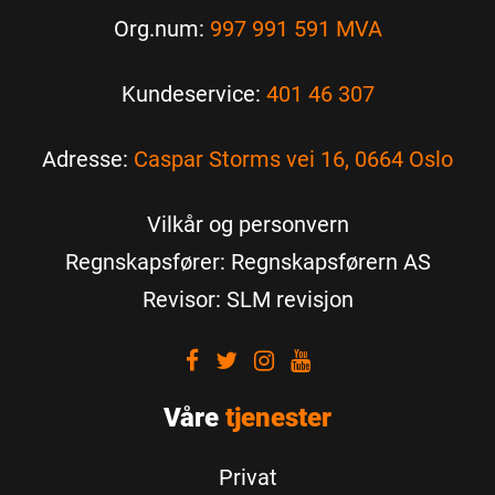
Org.num:
997 991 591 MVA
Kundeservice:
401 46 307
Adresse:
Caspar Storms vei 16, 0664 Oslo
Vilkår og personvern
Regnskapsfører: Regnskapsførern AS
Revisor: SLM revisjon
Visit
Visit
Visit
Visit
our
our
our
our
Våre
Facebook
tjenester
Twitter
Instagram
Youtube
Privat