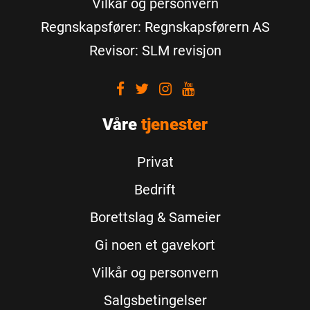
Vilkår og personvern
Regnskapsfører: Regnskapsførern AS
Revisor: SLM revisjon
Visit
Visit
Visit
Visit
our
our
our
our
Våre
Facebook
tjenester
Twitter
Instagram
Youtube
Privat
Bedrift
Borettslag & Sameier
Gi noen et gavekort
Vilkår og personvern
Salgsbetingelser