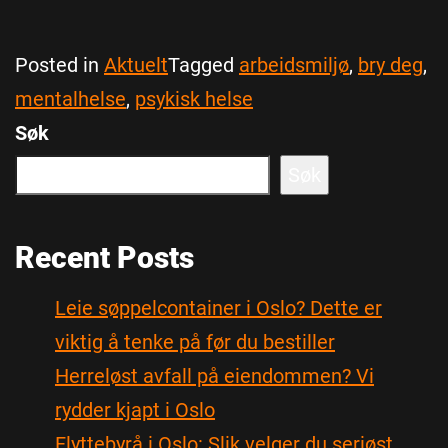
Posted in
Aktuelt
Tagged
arbeidsmiljø
,
bry deg
,
mentalhelse
,
psykisk helse
Søk
Søk
Recent Posts
Leie søppelcontainer i Oslo? Dette er
viktig å tenke på før du bestiller
Herreløst avfall på eiendommen? Vi
rydder kjapt i Oslo
Flyttebyrå i Oslo: Slik velger du seriøst,