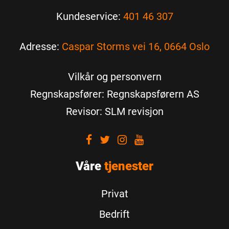
Kundeservice:
401 46 307
Adresse:
Caspar Storms vei 16, 0664 Oslo
Vilkår og personvern
Regnskapsfører: Regnskapsførern AS
Revisor: SLM revisjon
Visit
Visit
Visit
Visit
our
our
our
our
Våre
Facebook
tjenester
Twitter
Instagram
Youtube
Privat
Bedrift