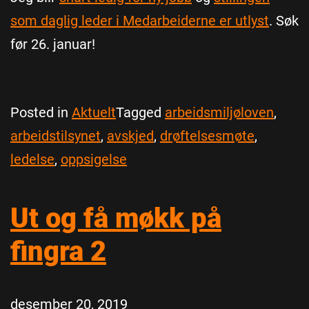
som daglig leder i Medarbeiderne er utlyst
. Søk
før 26. januar!
Posted in
Aktuelt
Tagged
arbeidsmiljøloven
,
arbeidstilsynet
,
avskjed
,
drøftelsesmøte
,
ledelse
,
oppsigelse
Ut og få møkk på
fingra 2
desember 20, 2019