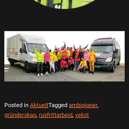
Posted in
Aktuelt
Tagged
ambisjoner
,
gründerskap
,
rusfrittarbeid
,
vekst