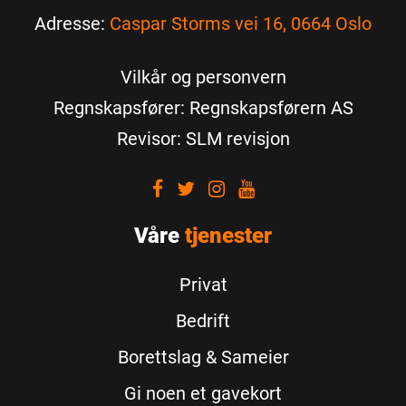
Adresse:
Caspar Storms vei 16, 0664 Oslo
Vilkår og personvern
Regnskapsfører: Regnskapsførern AS
Revisor: SLM revisjon
Visit
Visit
Visit
Visit
our
our
our
our
Våre
Facebook
tjenester
Twitter
Instagram
Youtube
Privat
Bedrift
Borettslag & Sameier
Gi noen et gavekort