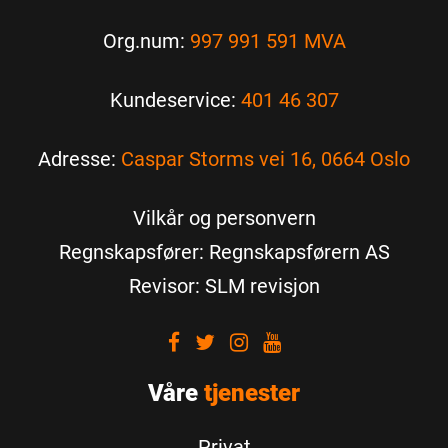
Org.num:
997 991 591 MVA
Kundeservice:
401 46 307
Adresse:
Caspar Storms vei 16, 0664 Oslo
Vilkår og personvern
Regnskapsfører: Regnskapsførern AS
Revisor: SLM revisjon
Visit
Visit
Visit
Visit
our
our
our
our
Våre
Facebook
tjenester
Twitter
Instagram
Youtube
Privat