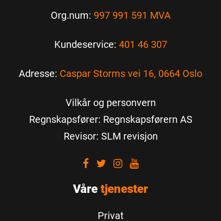
Org.num:
997 991 591 MVA
Kundeservice:
401 46 307
Adresse:
Caspar Storms vei 16, 0664 Oslo
Vilkår og personvern
Regnskapsfører: Regnskapsførern AS
Revisor: SLM revisjon
Visit
Visit
Visit
Visit
our
our
our
our
Våre
Facebook
tjenester
Twitter
Instagram
Youtube
Privat