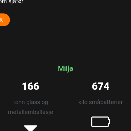
om sjåfør.
R
Miljø
166
674
tonn glass og
kilo småbatterier
metallemballasje