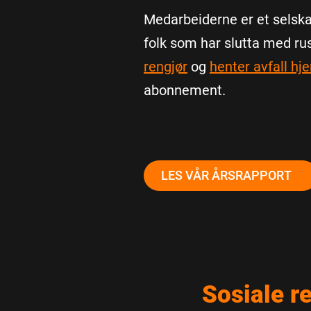
Medarbeiderne er et selsk
folk som har slutta med ru
rengjør
og
henter avfall h
abonnement.
LES VÅR ÅRSRAPPORT
Sosiale re