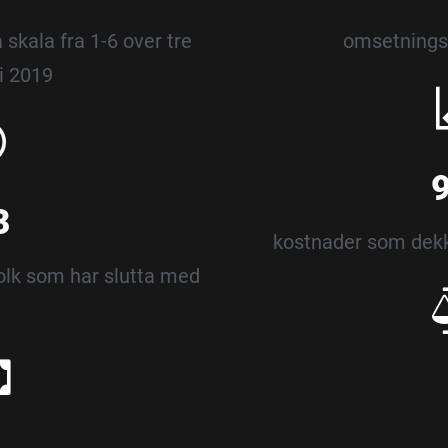
 skala fra 1-6 over tre
omsetnings
i 2019
3
kostnader som dekk
 folk som har slutta med