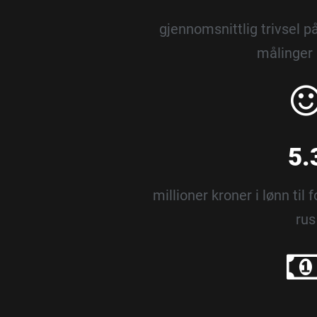
gjennomsnittlig trivsel på
målinger 
5.
millioner kroner i lønn til
rus