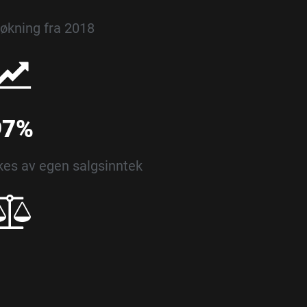
økning fra 2018
97%
es av egen salgsinntek