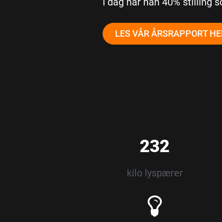
I dag har han 40% stilling s
LES VÅR ÅRSRAPPORT HE
232
kilo lyspærer