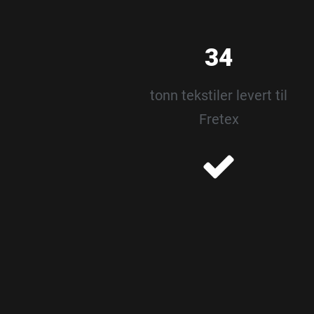
34
tonn tekstiler levert til
Fretex