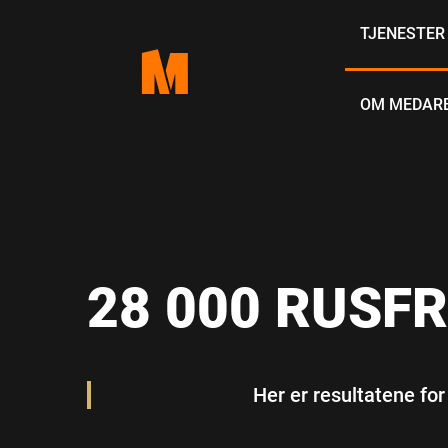
Skip
TJENESTE
to
content
OM MEDAR
28 000 RUSF
Her er resultatene for