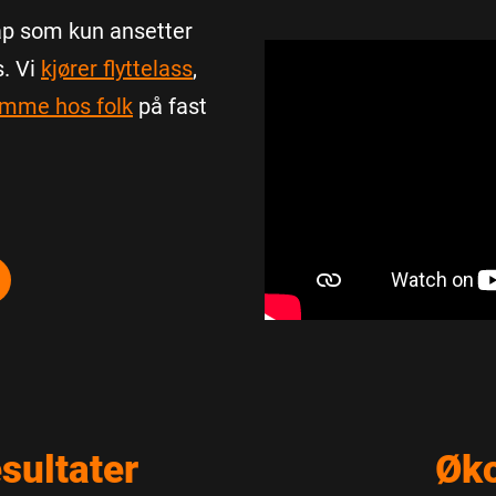
ap som kun ansetter
s. Vi
kjører flyttelass
,
jemme hos folk
på fast
sultater
Øk