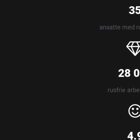
3
ansatte med r
28 
rusfrie arb
4.