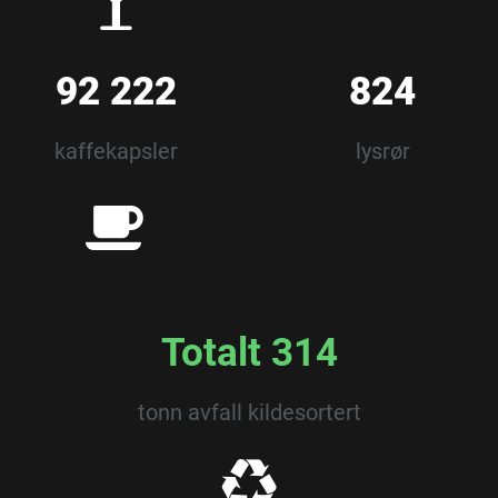
92 222
824
kaffekapsler
lysrør
Totalt 314
tonn avfall kildesortert