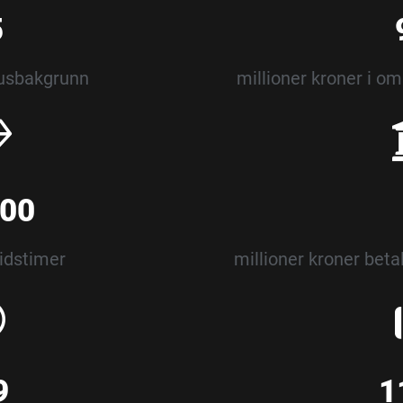
5
usbakgrunn
millioner kroner i o
000
eidstimer
millioner kroner betal
9
1