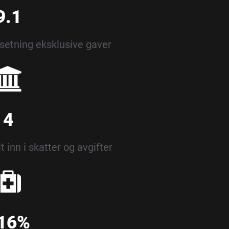
9.1
msetning eksklusive gaver
4
t inn i skatter og avgifter
16%