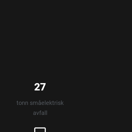
27
tonn småelektrisk
avfall