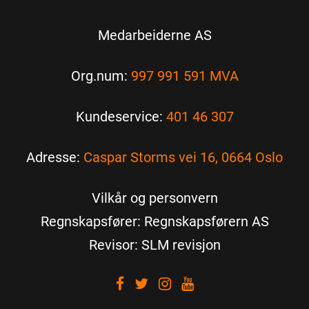
Medarbeiderne AS
Org.num:
997 991 591 MVA
Kundeservice:
401 46 307
Adresse:
Caspar Storms vei 16, 0664 Oslo
Vilkår og personvern
Regnskapsfører: Regnskapsførern AS
Revisor: SLM revisjon
Visit
Visit
Visit
Visit
our
our
our
our