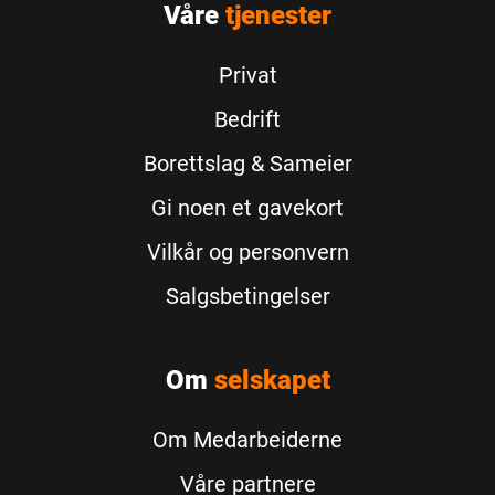
Våre
Facebook
tjenester
Twitter
Instagram
Youtube
Privat
Bedrift
Borettslag & Sameier
Gi noen et gavekort
Vilkår og personvern
Salgsbetingelser
Om
selskapet
Om Medarbeiderne
Våre partnere