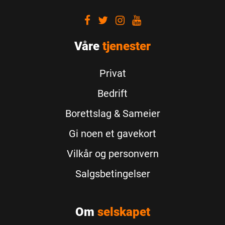
Visit
Visit
Visit
Visit
our
our
our
our
Våre
Facebook
tjenester
Twitter
Instagram
Youtube
Privat
Bedrift
Borettslag & Sameier
Gi noen et gavekort
Vilkår og personvern
Salgsbetingelser
Om
selskapet