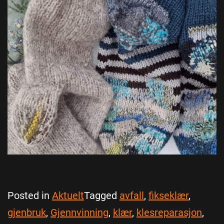
Posted in
Aktuelt
Tagged
avfall
,
fikseklær
,
gjenbruk
,
Gjennvinning
,
klær
,
klesreparasjon
,