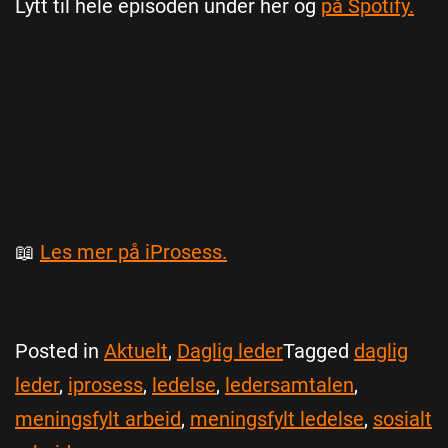
Lytt til hele episoden under her og
på Spotify.
📖
Les mer på iProsess.
Posted in
Aktuelt
,
Daglig leder
Tagged
daglig
leder
,
iprosess
,
ledelse
,
ledersamtalen
,
meningsfylt arbeid
,
meningsfylt ledelse
,
sosialt