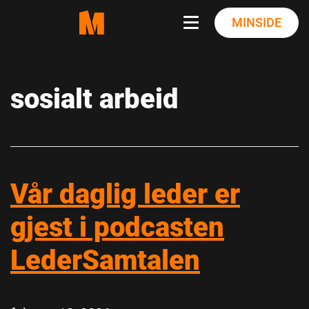
Skip
MINSIDE
to
content
sosialt arbeid
Vår daglig leder er
gjest i podcasten
LederSamtalen