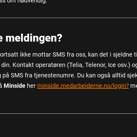
ass om nødvendig.
ke meldingen?
tsatt ikke mottar SMS fra oss, kan det i sjeldne ti
in. Kontakt operatøren (Telia, Telenor, Ice osv.) o
 på SMS fra tjenestenumre. Du kan også alltid sje
på
Minside
her
minside.medarbeiderne.no/login?
me