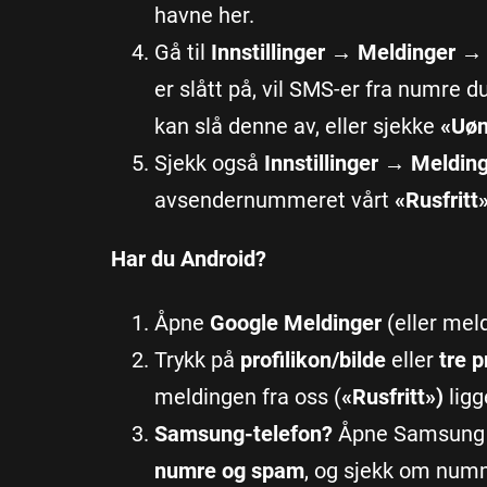
havne her.
Gå til
Innstillinger → Meldinger →
er slått på, vil SMS-er fra numre d
kan slå denne av, eller sjekke
«Uøn
Sjekk også
Innstillinger → Meldin
avsendernummeret vårt
«Rusfritt
Har du Android?
Åpne
Google Meldinger
(eller mel
Trykk på
profilikon/bilde
eller
tre p
meldingen fra oss (
«Rusfritt»)
ligg
Samsung-telefon?
Åpne Samsung M
numre og spam
, og sjekk om numm