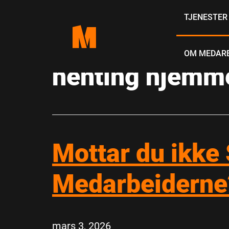
Skip
TJENESTE
to
content
OM MEDAR
henting hjemm
Mottar du ikke
Medarbeiderne? 
mars 3, 2026