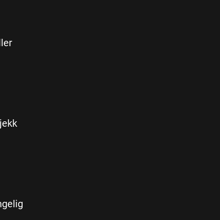
ler
Sjekk
ngelig