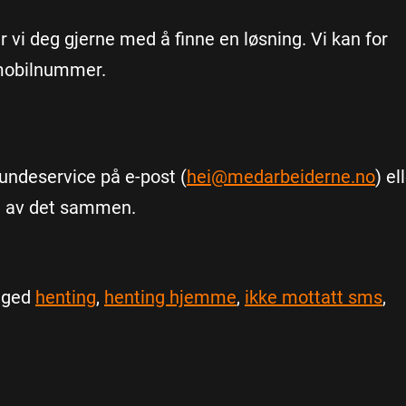
 vi deg gjerne med å finne en løsning. Vi kan for
 mobilnummer.
kundeservice på e-post (
hei@medarbeiderne.no
) el
 ut av det sammen.
gged
henting
,
henting hjemme
,
ikke mottatt sms
,