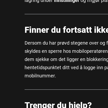
lagring under
Innstillinger
og frigjør pl
Finner du fortsatt ik
Dersom du har prøvd stegene over og for
skyldes en sperre hos mobiloperatøren d
dem sjekke om det ligger en blokkering
hentetidspunktet ditt ved å logge inn 
mobilnummer.
Trenger du hjelp?