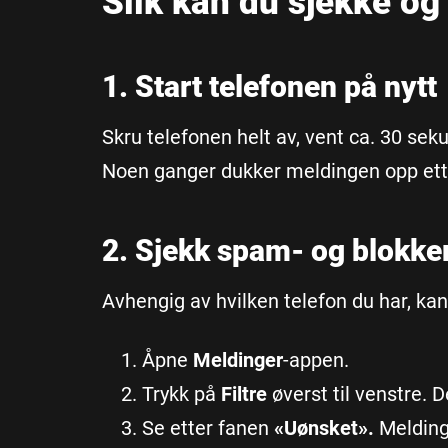
Slik kan du sjekke og
1. Start telefonen på nytt
Skru telefonen helt av, vent ca. 30 sek
Noen ganger dukker meldingen opp ett
2. Sjekk spam- og blokker
Avhengig av hvilken telefon du har, k
Åpne
Meldinger
-appen.
Trykk på
Filtre
øverst til venstre. D
Se etter fanen
«
Uønsket».
Melding