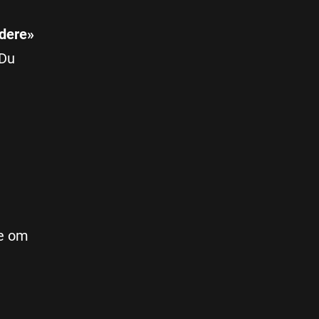
ndere»
 Du
Se om