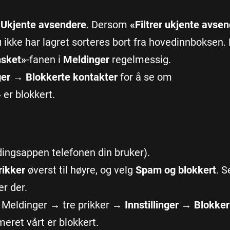
 Ukjente avsendere
. Dersom
«Filtrer ukjente avse
u ikke har lagret sorteres bort fra hovedinnboksen.
sket»
-fanen i
Meldinger
regelmessig.
ger → Blokkerte kontakter
for å se om
»
er blokkert.
dingsappen telefonen din bruker).
rikker
øverst til høyre, og velg
Spam og blokkert
. 
er der.
eldinger → tre prikker →
Innstillinger → Blokker
eret vårt er blokkert.