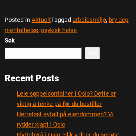
Posted in
Aktuelt
Tagged
arbeidsmiljø
,
bry deg
,
mentalhelse
,
psykisk helse
Søk
Søk
Recent Posts
Leie søppelcontainer i Oslo? Dette er
viktig å tenke på før du bestiller
Herreløst avfall på eiendommen? Vi
rydder kjapt i Oslo
Flyttebyrå i Oslo: Slik velger du seriøst,