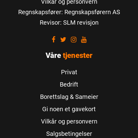
Vilkår og personvern
Regnskapsfører: Regnskapsførern AS
Revisor: SLM revisjon
Visit
Visit
Visit
Visit
our
our
our
our
Våre
Facebook
tjenester
Twitter
Instagram
Youtube
Privat
Bedrift
Borettslag & Sameier
Gi noen et gavekort
Vilkår og personvern
Salgsbetingelser