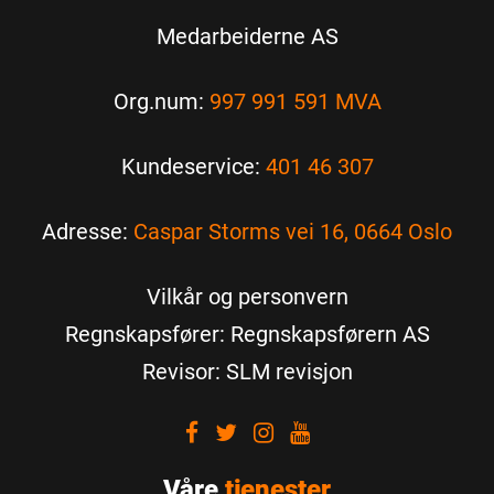
Medarbeiderne AS
Org.num:
997 991 591 MVA
Kundeservice:
401 46 307
Adresse:
Caspar Storms vei 16, 0664 Oslo
Vilkår og personvern
Regnskapsfører: Regnskapsførern AS
Revisor: SLM revisjon
Visit
Visit
Visit
Visit
our
our
our
our
Våre
Facebook
tjenester
Twitter
Instagram
Youtube