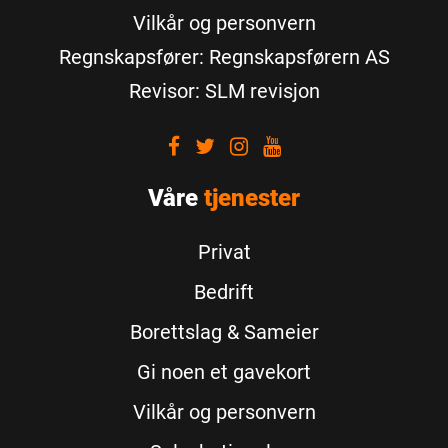
Vilkår og personvern
Regnskapsfører: Regnskapsførern AS
Revisor: SLM revisjon
Visit
Visit
Visit
Visit
our
our
our
our
Våre
Facebook
tjenester
Twitter
Instagram
Youtube
Privat
Bedrift
Borettslag & Sameier
Gi noen et gavekort
Vilkår og personvern