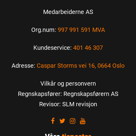
Medarbeiderne AS
Org.num:
997 991 591 MVA
Kundeservice:
401 46 307
Adresse:
Caspar Storms vei 16, 0664 Oslo
Vilkår og personvern
Regnskapsfører: Regnskapsførern AS
Revisor: SLM revisjon
Visit
Visit
Visit
Visit
our
our
our
our
Facebook
Twitter
Instagram
Youtube