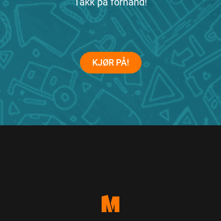
Takk på forhånd!
KJØR PÅ!