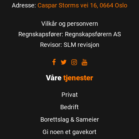
Adresse:
Caspar Storms vei 16, 0664 Oslo
Vilkår og personvern
Regnskapsfører: Regnskapsførern AS
Revisor: SLM revisjon
Visit
Visit
Visit
Visit
our
our
our
our
Våre
Facebook
tjenester
Twitter
Instagram
Youtube
Privat
Bedrift
Borettslag & Sameier
Gi noen et gavekort